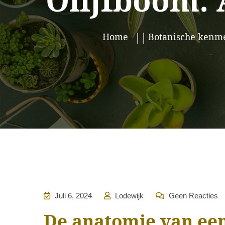
Olijfboom: 
Home
Botanische kenm
Juli 6, 2024
Lodewijk
Geen Reacties
De anatomie van een