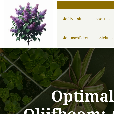
Biodiversiteit
Soorten
Bloemschikken
Ziekten
Optimal