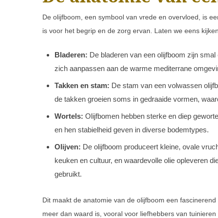
De olijfboom, een symbool van vrede en overvloed, is e
is voor het begrip en de zorg ervan. Laten we eens kijke
Bladeren:
De bladeren van een olijfboom zijn smal 
zich aanpassen aan de warme mediterrane omgevi
Takken en stam:
De stam van een volwassen olijfbo
de takken groeien soms in gedraaide vormen, waardo
Wortels:
Olijfbomen hebben sterke en diep geworte
en hen stabielheid geven in diverse bodemtypes.
Olijven:
De olijfboom produceert kleine, ovale vruc
keuken en cultuur, en waardevolle olie opleveren di
gebruikt.
Dit maakt de anatomie van de olijfboom een fascineren
meer dan waard is, vooral voor liefhebbers van tuinieren