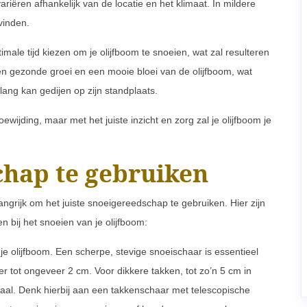
riëren afhankelijk van de locatie en het klimaat. In mildere
vinden.
male tijd kiezen om je olijfboom te snoeien, wat zal resulteren
een gezonde groei en een mooie bloei van de olijfboom, wat
nlang kan gedijen op zijn standplaats.
wijding, maar met het juiste inzicht en zorg zal je olijfboom je
hap te gebruiken
langrijk om het juiste snoeigereedschap te gebruiken. Hier zijn
 bij het snoeien van je olijfboom:
e olijfboom. Een scherpe, stevige snoeischaar is essentieel
 tot ongeveer 2 cm. Voor dikkere takken, tot zo’n 5 cm in
aal. Denk hierbij aan een takkenschaar met telescopische