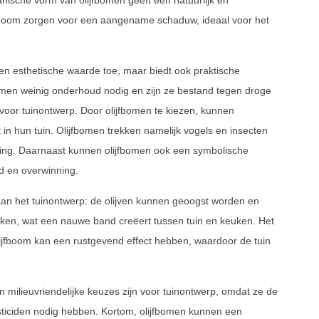
anische vorm van olijfbomen geeft een natuurlijk en
jfboom zorgen voor een aangename schaduw, ideaal voor het
een esthetische waarde toe, maar biedt ook praktische
men weinig onderhoud nodig en zijn ze bestand tegen droge
oor tuinontwerp. Door olijfbomen te kiezen, kunnen
 in hun tuin. Olijfbomen trekken namelijk vogels en insecten
ing. Daarnaast kunnen olijfbomen ook een symbolische
d en overwinning.
aan het tuinontwerp: de olijven kunnen geoogst worden en
maken, wat een nauwe band creëert tussen tuin en keuken. Het
ijfboom kan een rustgevend effect hebben, waardoor de tuin
en milieuvriendelijke keuzes zijn voor tuinontwerp, omdat ze de
ticiden nodig hebben. Kortom, olijfbomen kunnen een