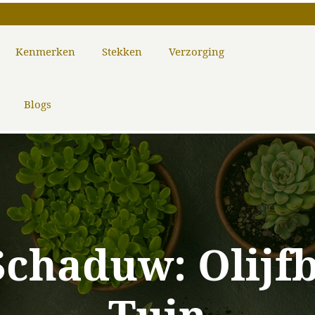
Kenmerken
Stekken
Verzorging
Blogs
 Schaduw: Olij