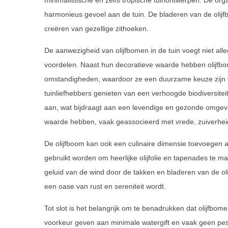
minimalistische en zelfs tropische tuinontwerpen. De org
harmonieus gevoel aan de tuin. De bladeren van de oli
creëren van gezellige zithoeken.
De aanwezigheid van olijfbomen in de tuin voegt niet all
voordelen. Naast hun decoratieve waarde hebben olijfbo
omstandigheden, waardoor ze een duurzame keuze zijn v
tuinliefhebbers genieten van een verhoogde biodiversiteit
aan, wat bijdraagt aan een levendige en gezonde omgev
waarde hebben, vaak geassocieerd met vrede, zuiverhei
De olijfboom kan ook een culinaire dimensie toevoegen 
gebruikt worden om heerlijke olijfolie en tapenades te 
geluid van de wind door de takken en bladeren van de ol
een oase van rust en sereniteit wordt.
Tot slot is het belangrijk om te benadrukken dat olijfbom
voorkeur geven aan minimale watergift en vaak geen pes