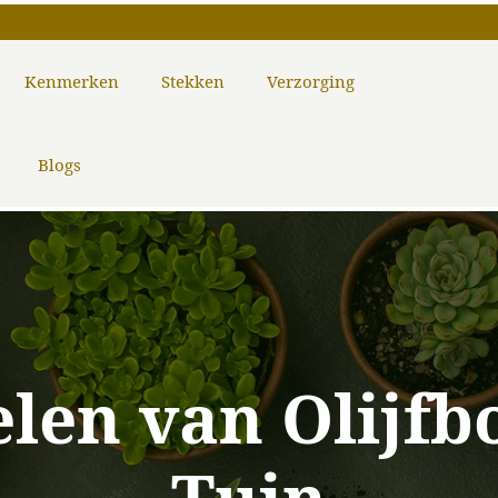
Kenmerken
Stekken
Verzorging
Blogs
len van Olijfb