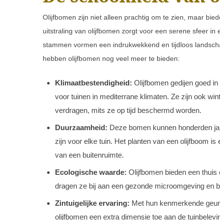
Olijfbomen zijn niet alleen prachtig om te zien, maar bi
uitstraling van olijfbomen zorgt voor een serene sfeer in
stammen vormen een indrukwekkend en tijdloos landschap
hebben olijfbomen nog veel meer te bieden:
Klimaatbestendigheid:
Olijfbomen gedijen goed in
voor tuinen in mediterrane klimaten. Ze zijn ook wi
verdragen, mits ze op tijd beschermd worden.
Duurzaamheid:
Deze bomen kunnen honderden jaren
zijn voor elke tuin. Het planten van een olijfboom i
van een buitenruimte.
Ecologische waarde:
Olijfbomen bieden een thuis 
dragen ze bij aan een gezonde microomgeving en bo
Zintuigelijke ervaring:
Met hun kenmerkende geur e
olijfbomen een extra dimensie toe aan de tuinbele