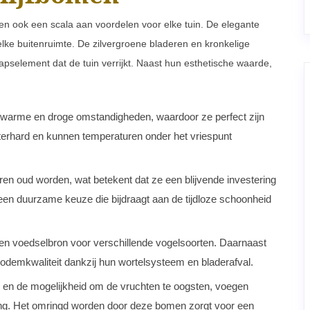
eden ook een scala aan voordelen voor elke tuin. De elegante
 elke buitenruimte. De zilvergroene bladeren en kronkelige
selement dat de tuin verrijkt. Naast hun esthetische waarde,
 warme en droge omstandigheden, waardoor ze perfect zijn
nterhard en kunnen temperaturen onder het vriespunt
 oud worden, wat betekent dat ze een blijvende investering
s een duurzame keuze die bijdraagt aan de tijdloze schoonheid
en voedselbron voor verschillende vogelsoorten. Daarnaast
demkwaliteit dankzij hun wortelsysteem en bladerafval.
n de mogelijkheid om de vruchten te oogsten, voegen
ving. Het omringd worden door deze bomen zorgt voor een