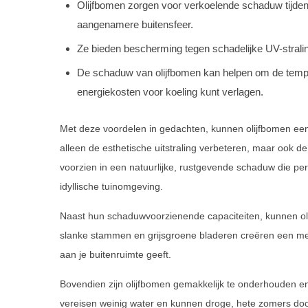
Olijfbomen zorgen voor verkoelende schaduw tijde
aangenamere buitensfeer.
Ze bieden bescherming tegen schadelijke UV-straling,
De schaduw van olijfbomen kan helpen om de tempe
energiekosten voor koeling kunt verlagen.
Met deze voordelen in gedachten, kunnen olijfbomen een w
alleen de esthetische uitstraling verbeteren, maar ook de
voorzien in een natuurlijke, rustgevende schaduw die per
idyllische tuinomgeving.
Naast hun schaduwvoorzienende capaciteiten, kunnen oli
slanke stammen en grijsgroene bladeren creëren een med
aan je buitenruimte geeft.
Bovendien zijn olijfbomen gemakkelijk te onderhouden en
vereisen weinig water en kunnen droge, hete zomers door