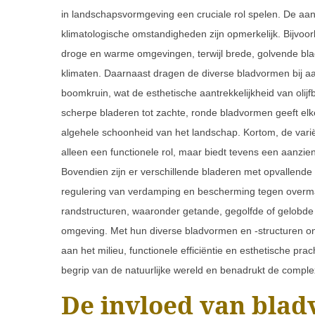
in landschapsvormgeving een cruciale rol spelen. De aa
klimatologische omstandigheden zijn opmerkelijk. Bijvoor
droge en warme omgevingen, terwijl brede, golvende bla
klimaten. Daarnaast dragen de diverse bladvormen bij aa
boomkruin, wat de esthetische aantrekkelijkheid van olij
scherpe bladeren tot zachte, ronde bladvormen geeft elke 
algehele schoonheid van het landschap. Kortom, de variët
alleen een functionele rol, maar biedt tevens een aanzie
Bovendien zijn er verschillende bladeren met opvallende p
regulering van verdamping en bescherming tegen overmat
randstructuren, waaronder getande, gegolfde of gelobde bl
omgeving. Met hun diverse bladvormen en -structuren on
aan het milieu, functionele efficiëntie en esthetische pr
begrip van de natuurlijke wereld en benadrukt de comple
De invloed van blad