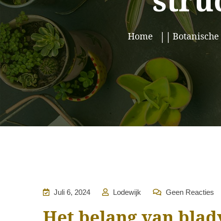
stru
Home
Botanisch
Juli 6, 2024
Lodewijk
Geen Reacties
Het belang van blad