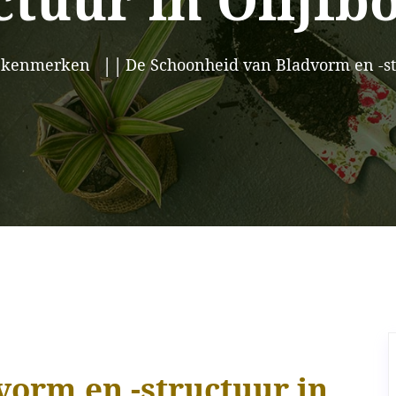
ctuur in Olijf
e kenmerken
De Schoonheid van Bladvorm en -st
vorm en -structuur in