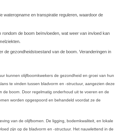
de wateropname en transpiratie reguleren, waardoor de
m rondom de boom beïnvloeden, wat weer van invloed kan
melziekten.
over de gezondheidstoestand van de boom. Veranderingen in
tuur kunnen olijfboomkwekers de gezondheid en groei van hun
ns te vinden tussen bladvorm en -structuur, aangezien deze
an de boom. Door regelmatig onderhoud uit te voeren en de
lemen worden opgespoord en behandeld voordat ze de
ving van de olijfbomen. De ligging, bodemkwaliteit, en lokale
oed zijn op de bladvorm en -structuur. Het nauwlettend in de