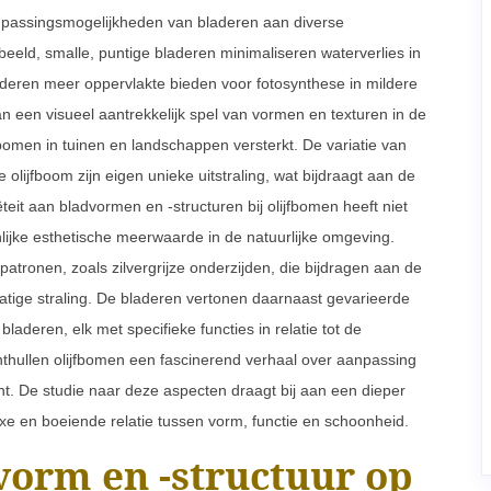
npassingsmogelijkheden van bladeren aan diverse
beeld, smalle, puntige bladeren minimaliseren waterverlies in
deren meer oppervlakte bieden voor fotosynthese in mildere
n een visueel aantrekkelijk spel van vormen en texturen in de
fbomen in tuinen en landschappen versterkt. De variatie van
olijfboom zijn eigen unieke uitstraling, wat bijdraagt aan de
eit aan bladvormen en -structuren bij olijfbomen heeft niet
nlijke esthetische meerwaarde in de natuurlijke omgeving.
atronen, zoals zilvergrijze onderzijden, die bijdragen aan de
ige straling. De bladeren vertonen daarnaast gevarieerde
aderen, elk met specifieke functies in relatie tot de
thullen olijfbomen een fascinerend verhaal over aanpassing
acht. De studie naar deze aspecten draagt bij aan een dieper
xe en boeiende relatie tussen vorm, functie en schoonheid.
vorm en -structuur op